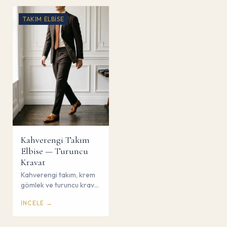
TAKIM ELBISE
Kahverengi Takım
Elbise — Turuncu
Kravat
Kahverengi takım, krem
gömlek ve turuncu kravat
ile sıcak tonlarda
İNCELE →
sofistike kombin. Çorum
Savaş Giyim.