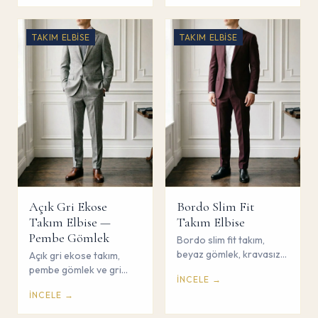
TAKIM ELBISE
TAKIM ELBISE
Açık Gri Ekose
Bordo Slim Fit
Takım Elbise —
Takım Elbise
Pembe Gömlek
Bordo slim fit takım,
beyaz gömlek, kravasız
Açık gri ekose takım,
modern kombin. Cesur
pembe gömlek ve gri
İNCELE →
ve karizmatik. Çorum
kravat ile sofistike bahar
İNCELE →
Savaş Giyim.
kombini. Çorum Savaş
Giyim.