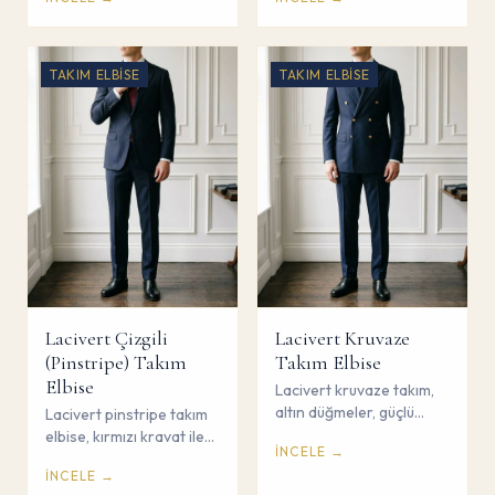
sofistike kombin. Çorum
Çorum Savaş Giyim.
Savaş Giyim.
TAKIM ELBISE
TAKIM ELBISE
Lacivert Çizgili
Lacivert Kruvaze
(Pinstripe) Takım
Takım Elbise
Elbise
Lacivert kruvaze takım,
altın düğmeler, güçlü
Lacivert pinstripe takım
omuz hattı ile zamansız
elbise, kırmızı kravat ile
İNCELE →
şıklık. Çorum Savaş
güçlü iş adamı stili. Çorum
İNCELE →
Giyim.
Savaş Giyim.