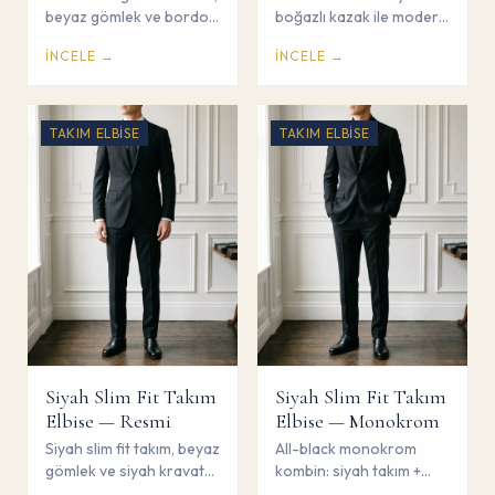
beyaz gömlek ve bordo
boğazlı kazak ile modern
kravat ile güçlü
sofistike kombin. Gömlek
İNCELE →
İNCELE →
profesyonel duruş.
ve kravat yok. Çorum
Çorum Savaş Giyim.
Savaş Giyim.
TAKIM ELBISE
TAKIM ELBISE
Siyah Slim Fit Takım
Siyah Slim Fit Takım
Elbise — Resmi
Elbise — Monokrom
Siyah slim fit takım, beyaz
All-black monokrom
gömlek ve siyah kravat
kombin: siyah takım +
ile resmi tören kombini.
siyah gömlek, kravasız.