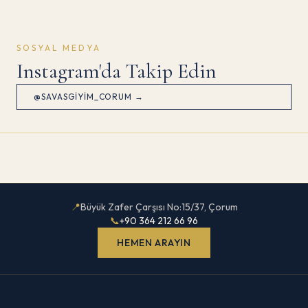
SOSYAL MEDYA
Instagram'da Takip Edin
@SAVASGIYIM_CORUM →
📍
Büyük Zafer Çarşısı No:15/37, Çorum
📞
+90 364 212 66 96
HEMEN ARAYIN