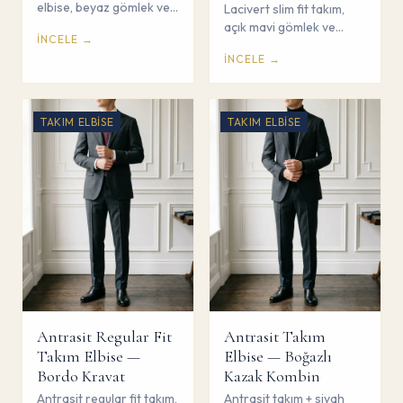
elbise, beyaz gömlek ve
Lacivert slim fit takım,
ipek kravat ile klasik iş
açık mavi gömlek ve
İNCELE →
kombini. Çorum Savaş
kravasız smart casual
İNCELE →
Giyim.
kombin. Çorum Savaş
Giyim.
TAKIM ELBISE
TAKIM ELBISE
Antrasit Regular Fit
Antrasit Takım
Takım Elbise —
Elbise — Boğazlı
Bordo Kravat
Kazak Kombin
Antrasit regular fit takım,
Antrasit takım + siyah