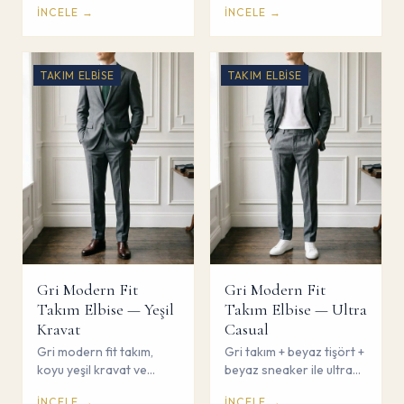
İNCELE →
İNCELE →
Çorum Savaş Giyim.
Modern erkek stili.
Çorum Savaş Giyim.
TAKIM ELBISE
TAKIM ELBISE
Gri Modern Fit
Gri Modern Fit
Takım Elbise — Yeşil
Takım Elbise — Ultra
Kravat
Casual
Gri modern fit takım,
Gri takım + beyaz tişört +
koyu yeşil kravat ve
beyaz sneaker ile ultra
kahve oxford ile
casual modern kombin.
İNCELE →
İNCELE →