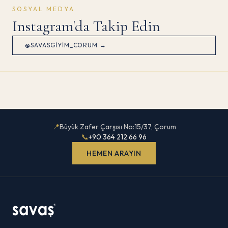
SOSYAL MEDYA
Instagram'da Takip Edin
@SAVASGIYIM_CORUM →
📍
Büyük Zafer Çarşısı No:15/37, Çorum
📞
+90 364 212 66 96
HEMEN ARAYIN