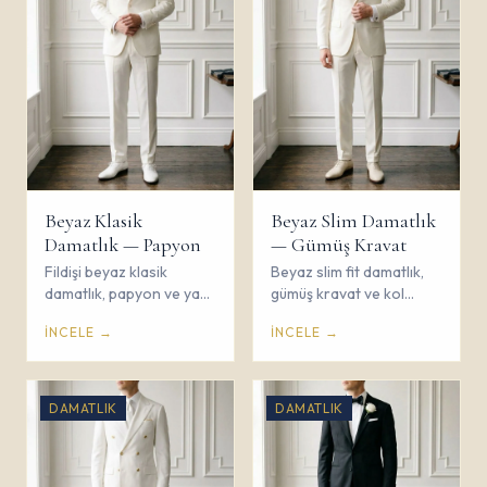
Beyaz Klasik
Beyaz Slim Damatlık
Damatlık — Papyon
— Gümüş Kravat
Fildişi beyaz klasik
Beyaz slim fit damatlık,
damatlık, papyon ve yaka
gümüş kravat ve kol
çiçeği ile zarif gelin
düğmeleri ile modern
İNCELE →
İNCELE →
yolculuğu. Çorum Savaş
damat stili. Çorum Savaş
Giyim.
Giyim.
DAMATLIK
DAMATLIK