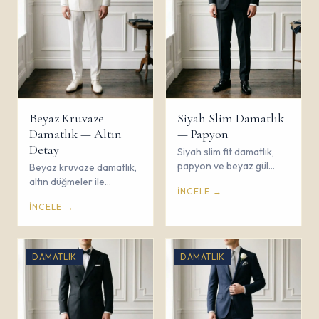
Beyaz Kruvaze
Siyah Slim Damatlık
Damatlık — Altın
— Papyon
Detay
Siyah slim fit damatlık,
papyon ve beyaz gül
Beyaz kruvaze damatlık,
yaka çiçeği ile klasik
altın düğmeler ile
İNCELE →
düğün şıklığı. Çorum
görkemli düğün stili.
İNCELE →
Savaş Giyim.
Çorum Savaş Giyim
damatlık koleksiyonu.
DAMATLIK
DAMATLIK