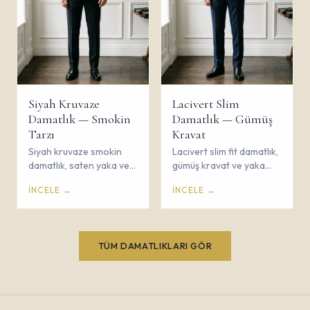
Siyah Kruvaze
Lacivert Slim
Damatlık — Smokin
Damatlık — Gümüş
Tarzı
Kravat
Siyah kruvaze smokin
Lacivert slim fit damatlık,
damatlık, saten yaka ve
gümüş kravat ve yaka
papyon ile gala düğünü
çiçeği ile modern damat
İNCELE →
İNCELE →
şıklığı. Çorum Savaş
stili. Çorum Savaş Giyim.
Giyim.
TÜM DAMATLIKLARI GÖR