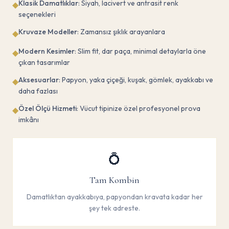
Klasik Damatlıklar
: Siyah, lacivert ve antrasit renk
◆
seçenekleri
Kruvaze Modeller
: Zamansız şıklık arayanlara
◆
Modern Kesimler
: Slim fit, dar paça, minimal detaylarla öne
◆
çıkan tasarımlar
Aksesuarlar
: Papyon, yaka çiçeği, kuşak, gömlek, ayakkabı ve
◆
daha fazlası
Özel Ölçü Hizmeti
: Vücut tipinize özel profesyonel prova
◆
imkânı
💍
Tam Kombin
Damatlıktan ayakkabıya, papyondan kravata kadar her
şey tek adreste.