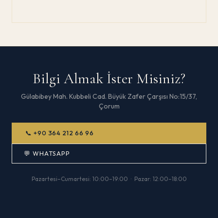
Bilgi Almak İster Misiniz?
Gülabibey Mah. Kubbeli Cad. Büyük Zafer Çarşısı No:15/37,
Çorum
📞
+90 364 212 66 96
💬 WHATSAPP
Pazartesi–Cumartesi: 10:00–19:00 · Pazar: 12:00–18:00