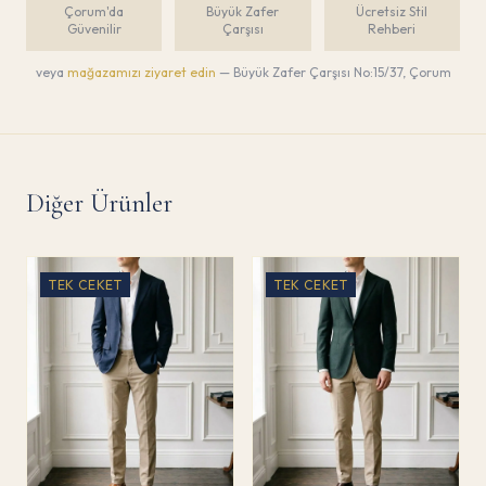
Çorum'da
Büyük Zafer
Ücretsiz Stil
Güvenilir
Çarşısı
Rehberi
veya
mağazamızı ziyaret edin
— Büyük Zafer Çarşısı No:15/37, Çorum
Diğer Ürünler
TEK CEKET
TEK CEKET