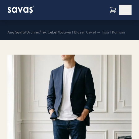
Ana Sayfa
/
Ürünler
/
Tek Ceket
/
Lacivert Blazer Ceket — Tişört Kombin