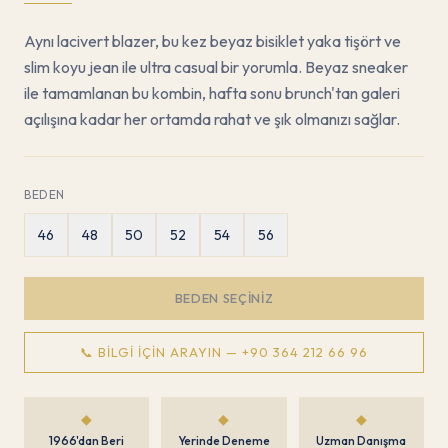
Aynı lacivert blazer, bu kez beyaz bisiklet yaka tişört ve
slim koyu jean ile ultra casual bir yorumla. Beyaz sneaker
ile tamamlanan bu kombin, hafta sonu brunch'tan galeri
açılışına kadar her ortamda rahat ve şık olmanızı sağlar.
BEDEN
46
48
50
52
54
56
BEDEN SEÇINIZ
📞 BILGI İÇIN ARAYIN —
+90 364 212 66 96
◆
◆
◆
1966'dan Beri
Yerinde Deneme
Uzman Danışma