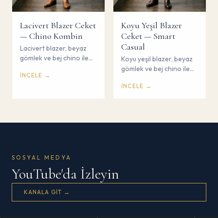
Lacivert Blazer Ceket
Koyu Yeşil Blazer
— Chino Kombin
Ceket — Smart
Casual
Lacivert blazer, beyaz
gömlek ve bej chino ile
Koyu yeşil blazer, beyaz
smart casual kombin.
gömlek ve bej chino ile
İNCELE →
Çorum Savaş Giyim.
farklı smart casual
İNCELE →
kombin. Çorum Savaş
Giyim.
SOSYAL MEDYA
YouTube'da İzleyin
KANALA GIT →