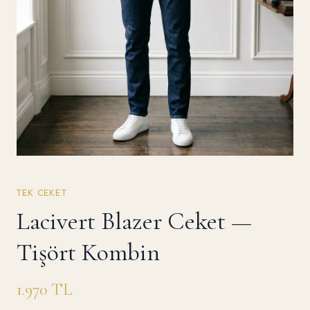
TEK CEKET
Lacivert Blazer Ceket —
Tişört Kombin
1.970
TL