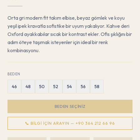
Orta gri modern fit takım elbise, beyaz gömlek ve koyu
yeşil ipek kravatla sofistike bir uyum yakalıyor. Kahve deri
Oxford ayakkabılar sıcak bir kontrast ekler. Ofis şıklığını bir
adım öteye taşımak isteyenler için ideal bir renk
kombinasyonu.
BEDEN
46
48
50
52
54
56
58
BEDEN SEÇINIZ
📞 BILGI İÇIN ARAYIN —
+90 364 212 66 96