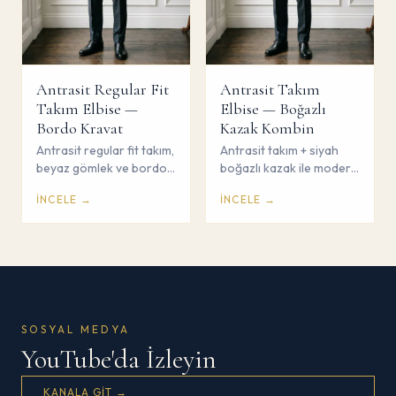
Antrasit Regular Fit
Antrasit Takım
Takım Elbise —
Elbise — Boğazlı
Bordo Kravat
Kazak Kombin
Antrasit regular fit takım,
Antrasit takım + siyah
beyaz gömlek ve bordo
boğazlı kazak ile modern
kravat ile güçlü
sofistike kombin. Gömlek
İNCELE →
İNCELE →
profesyonel duruş.
ve kravat yok. Çorum
Çorum Savaş Giyim.
Savaş Giyim.
SOSYAL MEDYA
YouTube'da İzleyin
KANALA GIT →