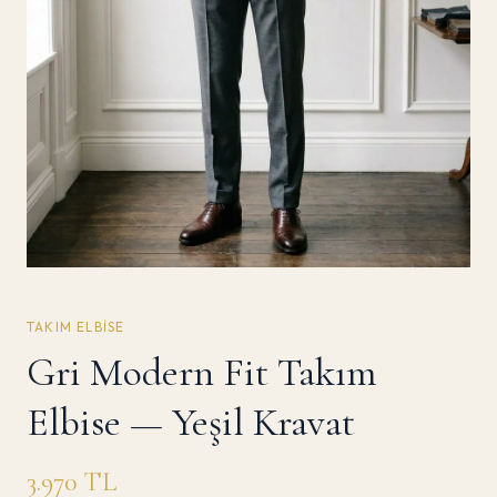
TAKIM ELBISE
Gri Modern Fit Takım
Elbise — Yeşil Kravat
3.970
TL