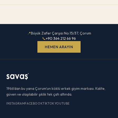
📍
Büyük Zafer Çarşısı No:15/37, Çorum
📞
+90 364 212 66 96
HEMEN ARAYIN
1966'dan bu yana Çorum'un köklü erkek giyim markası. Kalite,
güven ve ulaşılabilir şıklık tek çatı altında.
INSTAGRAM
FACEBOOK
TIKTOK
YOUTUBE