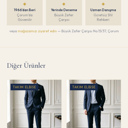
◆
◆
◆
1966'dan Beri
Yerinde Deneme
Uzman Danışma
Çorum'da
Büyük Zafer
Ücretsiz Stil
Güvenilir
Çarşısı
Rehberi
veya
mağazamızı ziyaret edin
— Büyük Zafer Çarşısı No:15/37, Çorum
Diğer Ürünler
TAKIM ELBISE
TAKIM ELBISE