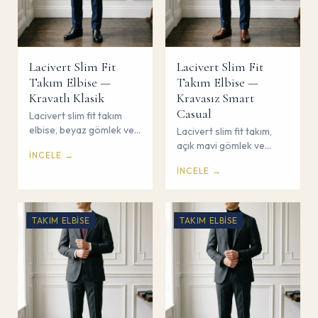
Lacivert Slim Fit
Lacivert Slim Fit
Takım Elbise —
Takım Elbise —
Kravatlı Klasik
Kravasız Smart
Casual
Lacivert slim fit takım
elbise, beyaz gömlek ve
Lacivert slim fit takım,
ipek kravat ile klasik iş
açık mavi gömlek ve
İNCELE →
kombini. Çorum Savaş
kravasız smart casual
İNCELE →
Giyim.
kombin. Çorum Savaş
Giyim.
TAKIM ELBISE
TAKIM ELBISE