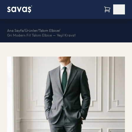
Ana Sayfa
/
Ürünler
/
Takım Elbise
/
Gri Modern Fit Takım Elbise — Yeşil Kravat