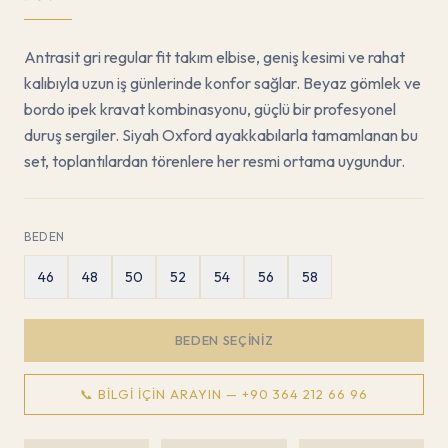
Antrasit gri regular fit takım elbise, geniş kesimi ve rahat
kalıbıyla uzun iş günlerinde konfor sağlar. Beyaz gömlek ve
bordo ipek kravat kombinasyonu, güçlü bir profesyonel
duruş sergiler. Siyah Oxford ayakkabılarla tamamlanan bu
set, toplantılardan törenlere her resmi ortama uygundur.
BEDEN
46
48
50
52
54
56
58
BEDEN SEÇINIZ
📞 BILGI İÇIN ARAYIN —
+90 364 212 66 96