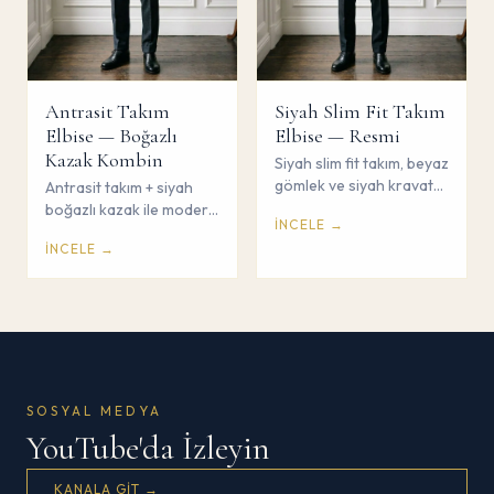
Antrasit Takım
Siyah Slim Fit Takım
Elbise — Boğazlı
Elbise — Resmi
Kazak Kombin
Siyah slim fit takım, beyaz
gömlek ve siyah kravat
Antrasit takım + siyah
ile resmi tören kombini.
boğazlı kazak ile modern
İNCELE →
Çorum Savaş Giyim.
sofistike kombin. Gömlek
İNCELE →
ve kravat yok. Çorum
Savaş Giyim.
SOSYAL MEDYA
YouTube'da İzleyin
KANALA GIT →