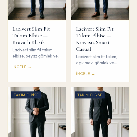
Lacivert Slim Fit
Lacivert Slim Fit
Takım Elbise —
Takım Elbise —
Kravatlı Klasik
Kravasız Smart
Casual
Lacivert slim fit takım
elbise, beyaz gömlek ve
Lacivert slim fit takım,
ipek kravat ile klasik iş
açık mavi gömlek ve
İNCELE →
kombini. Çorum Savaş
kravasız smart casual
İNCELE →
Giyim.
kombin. Çorum Savaş
Giyim.
TAKIM ELBISE
TAKIM ELBISE