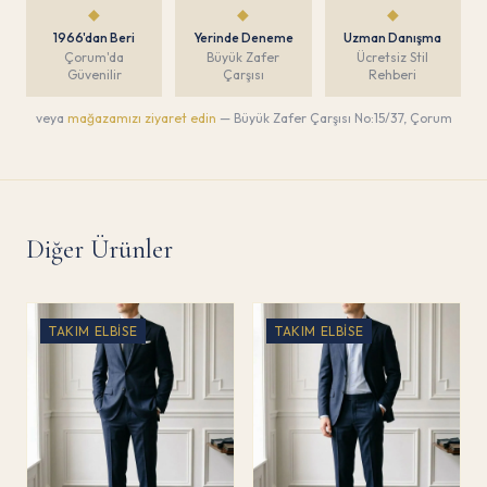
◆
◆
◆
1966'dan Beri
Yerinde Deneme
Uzman Danışma
Çorum'da
Büyük Zafer
Ücretsiz Stil
Güvenilir
Çarşısı
Rehberi
veya
mağazamızı ziyaret edin
— Büyük Zafer Çarşısı No:15/37, Çorum
Diğer Ürünler
TAKIM ELBISE
TAKIM ELBISE