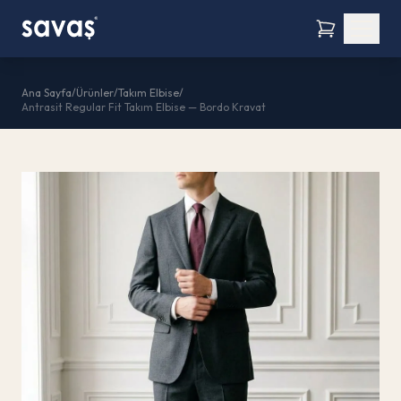
Ana Sayfa
/
Ürünler
/
Takım Elbise
/
Antrasit Regular Fit Takım Elbise — Bordo Kravat