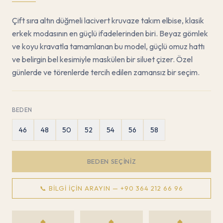
Çift sıra altın düğmeli lacivert kruvaze takım elbise, klasik
erkek modasının en güçlü ifadelerinden biri. Beyaz gömlek
ve koyu kravatla tamamlanan bu model, güçlü omuz hattı
ve belirgin bel kesimiyle maskülen bir siluet çizer. Özel
günlerde ve törenlerde tercih edilen zamansız bir seçim.
BEDEN
46
48
50
52
54
56
58
BEDEN SEÇINIZ
📞 BILGI İÇIN ARAYIN —
+90 364 212 66 96
◆
◆
◆