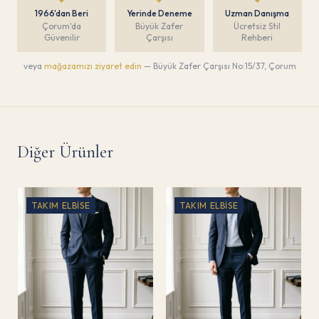
1966'dan Beri
Yerinde Deneme
Uzman Danışma
Çorum'da
Büyük Zafer
Ücretsiz Stil
Güvenilir
Çarşısı
Rehberi
veya
mağazamızı ziyaret edin
— Büyük Zafer Çarşısı No:15/37, Çorum
Diğer Ürünler
TAKIM ELBISE
TAKIM ELBISE