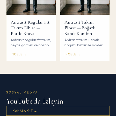
Antrasit Regular Fit
Antrasit Takım
Takım Elbise —
Elbise — Boğazlı
Bordo Kravat
Kazak Kombin
Antrasit regular fit takım,
Antrasit takım + siyah
beyaz gömlek ve bordo
boğazlı kazak ile modern
kravat ile güçlü
sofistike kombin. Gömlek
İNCELE →
İNCELE →
profesyonel duruş.
ve kravat yok. Çorum
Çorum Savaş Giyim.
Savaş Giyim.
SOSYAL MEDYA
YouTube'da İzleyin
KANALA GIT →