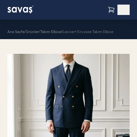
Ana Sayfa
/
Ürünler
/
Takım Elbise
/
Lacivert Kruvaze Takım Elbise