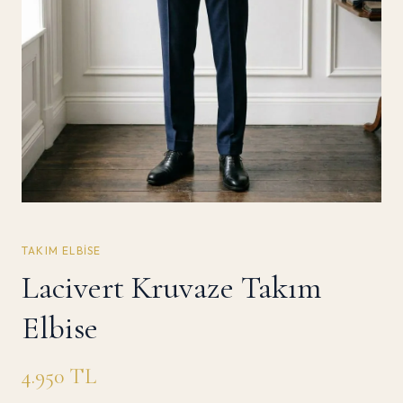
TAKIM ELBISE
Lacivert Kruvaze Takım
Elbise
4.950
TL