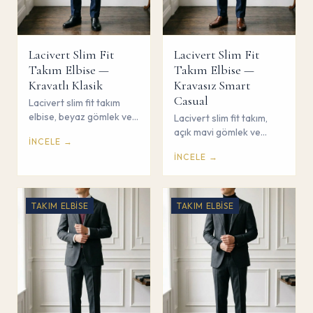
Lacivert Slim Fit
Lacivert Slim Fit
Takım Elbise —
Takım Elbise —
Kravatlı Klasik
Kravasız Smart
Casual
Lacivert slim fit takım
elbise, beyaz gömlek ve
Lacivert slim fit takım,
ipek kravat ile klasik iş
açık mavi gömlek ve
İNCELE →
kombini. Çorum Savaş
kravasız smart casual
İNCELE →
Giyim.
kombin. Çorum Savaş
Giyim.
TAKIM ELBISE
TAKIM ELBISE