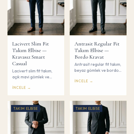
Lacivert Slim Fit
Antrasit Regular Fit
Takım Elbise —
Takım Elbise —
Kravasız Smart
Bordo Kravat
Casual
Antrasit regular fit takım,
beyaz gömlek ve bordo
Lacivert slim fit takım,
kravat ile güçlü
açık mavi gömlek ve
İNCELE →
profesyonel duruş.
kravasız smart casual
İNCELE →
Çorum Savaş Giyim.
kombin. Çorum Savaş
Giyim.
TAKIM ELBISE
TAKIM ELBISE