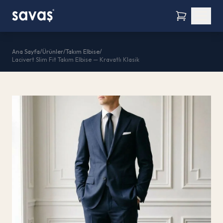
Ana Sayfa
/
Ürünler
/
Takım Elbise
/
Lacivert Slim Fit Takım Elbise — Kravatlı Klasik