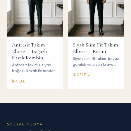
Antrasit Takım
Siyah Slim Fit Takım
Elbise — Boğazlı
Elbise — Resmi
Kazak Kombin
Siyah slim fit takım, beyaz
gömlek ve siyah kravat
Antrasit takım + siyah
ile resmi tören kombini.
boğazlı kazak ile modern
İNCELE →
Çorum Savaş Giyim.
sofistike kombin. Gömlek
İNCELE →
ve kravat yok. Çorum
Savaş Giyim.
SOSYAL MEDYA