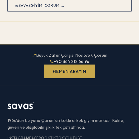
@SAVASGIYIM_CORUM →
📍
Büyük Zafer Çarşısı No:15/37, Çorum
📞
+90 364 212 66 96
HEMEN ARAYIN
1966'dan bu yana Çorum'un köklü erkek giyim markası. Kalite,
güven ve ulaşılabilir şıklık tek çatı altında.
INSTAGRAM
FACEBOOK
TIKTOK
YOUTUBE