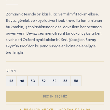
Zamanın ötesinde bir klasik: lacivert slim fit takım elbise.
Beyaz gömlek ve koyu lacivert ipek kravatla tamamlanan
bu kombin, iş toplantılarından özel davetlere her ortamda
güven verir. Beyaz cep mendili zarif bir dokunuş katarken,
siyah deri Oxford ayakkabılar bütünlüğü sağlar. Savaş
Giyim'in 1966'dan bu yana süregelen kalite geleneğiyle
üretilmiştir.
BEDEN
46
48
50
52
54
56
58
BEDEN SEÇINIZ
📞 BILGI İÇIN ARAYIN —
+90 364 212 66 96