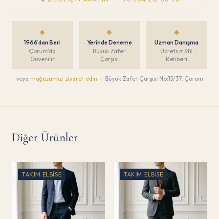
◆
◆
◆
1966'dan Beri
Yerinde Deneme
Uzman Danışma
Çorum'da
Büyük Zafer
Ücretsiz Stil
Güvenilir
Çarşısı
Rehberi
veya
mağazamızı ziyaret edin
— Büyük Zafer Çarşısı No:15/37, Çorum
Diğer Ürünler
TAKIM ELBISE
TAKIM ELBISE