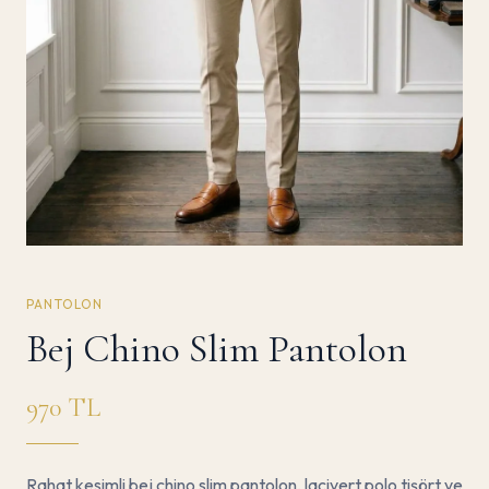
PANTOLON
Bej Chino Slim Pantolon
970
TL
Rahat kesimli bej chino slim pantolon, lacivert polo tişört ve