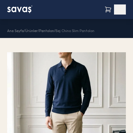
Ana Sayfa
/
Ürünler
/
Pantolon
/
Bej Chino Slim Pantolon