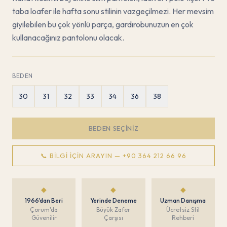
taba loafer ile hafta sonu stilinin vazgeçilmezi. Her mevsim
giyilebilen bu çok yönlü parça, gardırobunuzun en çok
kullanacağınız pantolonu olacak.
BEDEN
30
31
32
33
34
36
38
BEDEN SEÇINIZ
📞 BILGI İÇIN ARAYIN —
+90 364 212 66 96
◆
◆
◆
1966'dan Beri
Yerinde Deneme
Uzman Danışma
Çorum'da
Büyük Zafer
Ücretsiz Stil
Güvenilir
Çarşısı
Rehberi