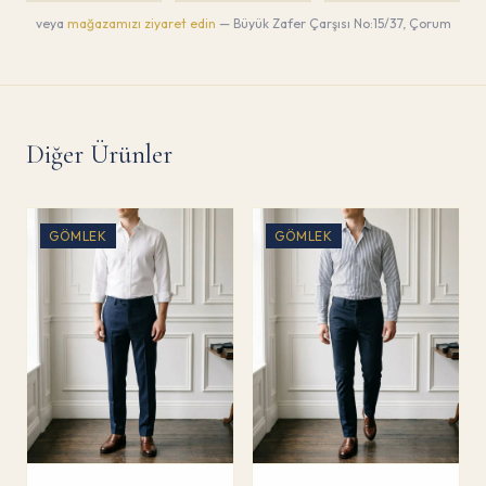
veya
mağazamızı ziyaret edin
— Büyük Zafer Çarşısı No:15/37, Çorum
Diğer Ürünler
GÖMLEK
GÖMLEK