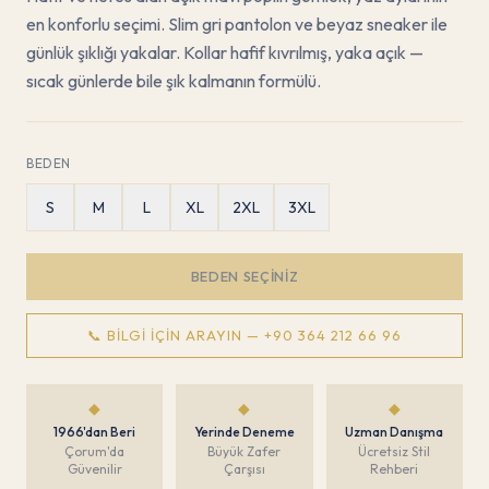
en konforlu seçimi. Slim gri pantolon ve beyaz sneaker ile
günlük şıklığı yakalar. Kollar hafif kıvrılmış, yaka açık —
sıcak günlerde bile şık kalmanın formülü.
BEDEN
S
M
L
XL
2XL
3XL
BEDEN SEÇINIZ
📞 BILGI İÇIN ARAYIN —
+90 364 212 66 96
◆
◆
◆
1966'dan Beri
Yerinde Deneme
Uzman Danışma
Çorum'da
Büyük Zafer
Ücretsiz Stil
Güvenilir
Çarşısı
Rehberi