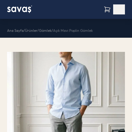
Ana Sayfa
/
Ürünler
/
Gömlek
/
Açık Mavi Poplin Gömlek