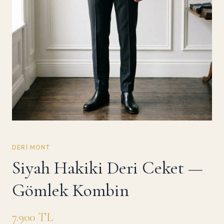
DERI MONT
Siyah Hakiki Deri Ceket —
Gömlek Kombin
7.900
TL