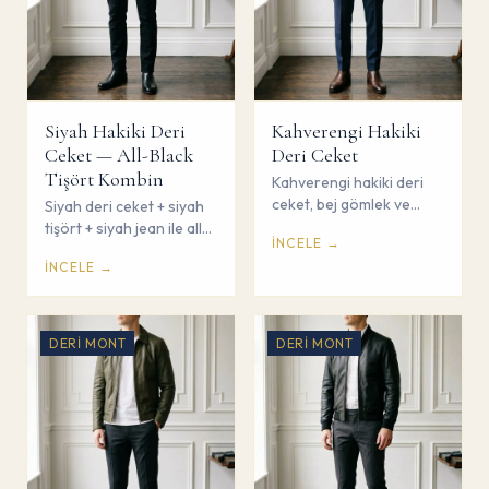
Siyah Hakiki Deri
Kahverengi Hakiki
Ceket — All-Black
Deri Ceket
Tişört Kombin
Kahverengi hakiki deri
ceket, bej gömlek ve
Siyah deri ceket + siyah
lacivert pantolon ile
tişört + siyah jean ile all-
İNCELE →
sıcak tonlarda kombin.
black monokrom kombin.
İNCELE →
Çorum Savaş Giyim.
Çorum Savaş Giyim.
DERI MONT
DERI MONT