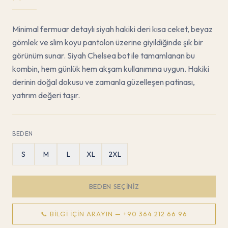
Minimal fermuar detaylı siyah hakiki deri kısa ceket, beyaz
gömlek ve slim koyu pantolon üzerine giyildiğinde şık bir
görünüm sunar. Siyah Chelsea bot ile tamamlanan bu
kombin, hem günlük hem akşam kullanımına uygun. Hakiki
derinin doğal dokusu ve zamanla güzelleşen patinası,
yatırım değeri taşır.
BEDEN
S
M
L
XL
2XL
BEDEN SEÇINIZ
📞 BILGI İÇIN ARAYIN —
+90 364 212 66 96