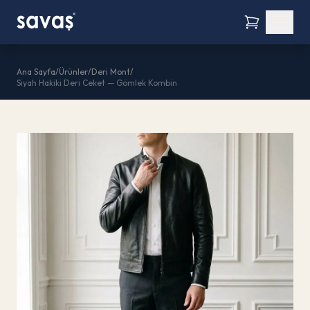
Ana Sayfa
/
Ürünler
/
Deri Mont
/
Siyah Hakiki Deri Ceket — Gömlek Kombin