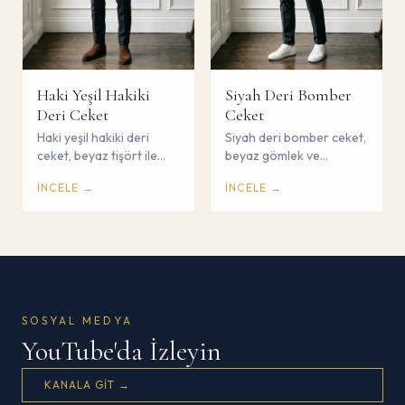
Haki Yeşil Hakiki
Siyah Deri Bomber
Deri Ceket
Ceket
Haki yeşil hakiki deri
Siyah deri bomber ceket,
ceket, beyaz tişört ile
beyaz gömlek ve
sportif casual kombin.
sneaker ile sportif-şık
İNCELE →
İNCELE →
Çorum Savaş Giyim deri
kombin. Çorum Savaş
koleksiyonu.
Giyim.
SOSYAL MEDYA
YouTube'da İzleyin
KANALA GIT →