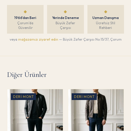
◆
◆
◆
1966'dan Beri
Yerinde Deneme
Uzman Danışma
Çorum'da
Büyük Zafer
Ücretsiz Stil
Güvenilir
Çarşısı
Rehberi
veya
mağazamızı ziyaret edin
— Büyük Zafer Çarşısı No:15/37, Çorum
Diğer Ürünler
DERI MONT
DERI MONT